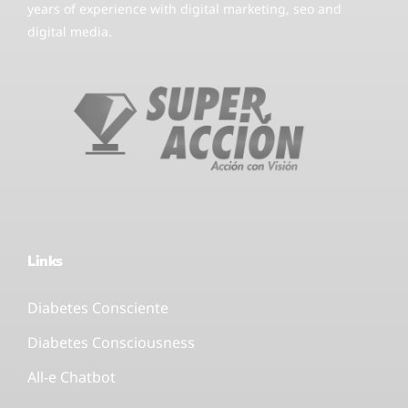
years of experience with digital marketing, seo and
digital media.
Links
Diabetes Consciente
Diabetes Consciousness
All-e Chatbot