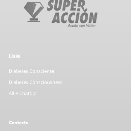
Links
Diabetes Consciente
Diabetes Consciousness
All-e Chatbot
Contacto