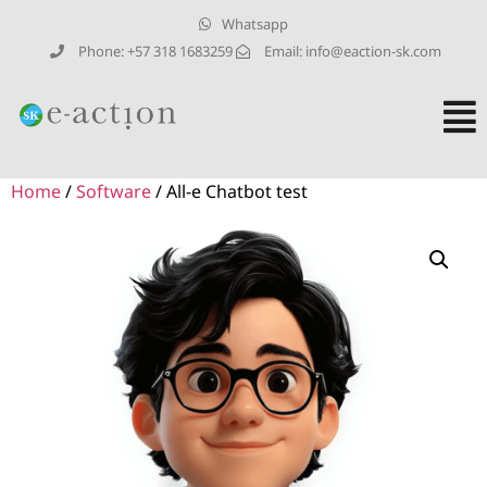
Whatsapp
Phone: +57 318 1683259
Email:
info@eaction-sk.com
Home
/
Software
/ All-e Chatbot test