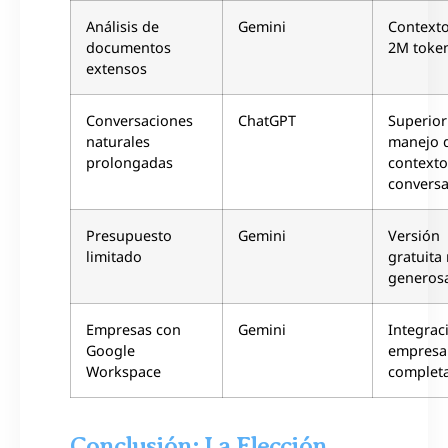
Análisis de
Gemini
Context
documentos
2M toke
extensos
Conversaciones
ChatGPT
Superior
naturales
manejo 
prolongadas
contexto
conversa
Presupuesto
Gemini
Versión
limitado
gratuita
generos
Empresas con
Gemini
Integrac
Google
empresar
Workspace
complet
Conclusión: La Elección