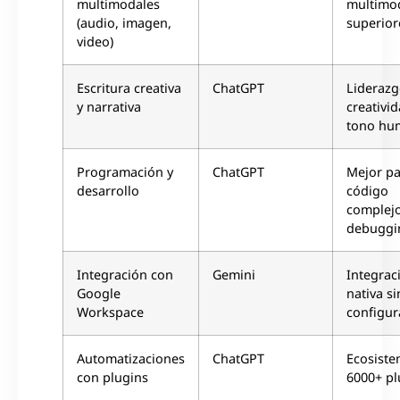
multimodales
multimo
(audio, imagen,
superior
video)
Escritura creativa
ChatGPT
Liderazg
y narrativa
creativid
tono hu
Programación y
ChatGPT
Mejor pa
desarrollo
código
complejo
debuggi
Integración con
Gemini
Integrac
Google
nativa si
Workspace
configur
Automatizaciones
ChatGPT
Ecosiste
con plugins
6000+ pl