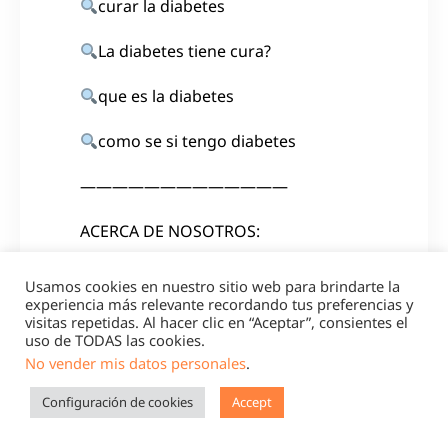
curar la diabetes
La diabetes tiene cura?
que es la diabetes
como se si tengo diabetes
—————————————
ACERCA DE NOSOTROS:
Contact our support email:
Usamos cookies en nuestro sitio web para brindarte la
info@diabetesconsciente.com
experiencia más relevante recordando tus preferencias y
visitas repetidas. Al hacer clic en “Aceptar”, consientes el
uso de TODAS las cookies.
SUSCRIBETE y activa la
No vender mis datos personales
.
CAMPANITA:
Configuración de cookies
Accept
https://link.eaction-sk.com/youtube-
diab-consciente