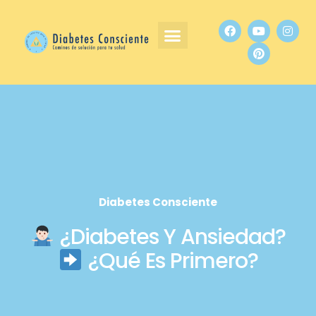
Diabetes Consciente
¿Diabetes Y Ansiedad?
¿Qué Es Primero?